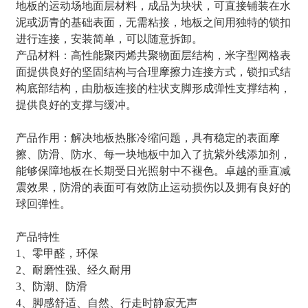
地板的运动场地面层材料，成品为块状，可直接铺装在水
泥或沥青的基础表面，无需粘接，地板之间用独特的锁扣
进行连接，安装简单，可以随意拆卸。
产品材料：高性能聚丙烯共聚物面层结构，米字型网格表
面提供良好的坚固结构与合理摩擦力连接方式，锁扣式结
构底部结构，由肋板连接的柱状支脚形成弹性支撑结构，
提供良好的支撑与缓冲。
产品作用：解决地板热胀冷缩问题，具有稳定的表面摩
擦、防滑、防水、每一块地板中加入了抗紫外线添加剂，
能够保障地板在长期受日光照射中不褪色。卓越的垂直减
震效果，防滑的表面可有效防止运动损伤以及拥有良好的
球回弹性。
产品特性
1、零甲醛，环保
2、耐磨性强、经久耐用
3、防潮、防滑
4、脚感舒适、自然、行走时静寂无声