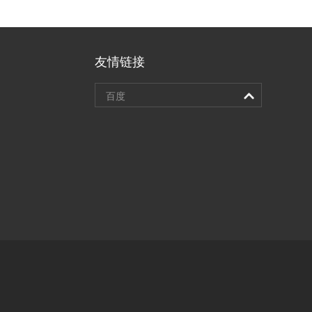
友情链接
百度