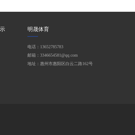
示
明晟体育
电话：13652785783
邮箱：3346654581@qq.com
地址：惠州市惠阳区白云二路162号