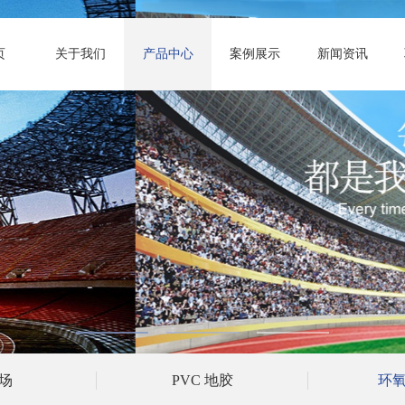
页
关于我们
产品中心
案例展示
新闻资讯
场
PVC 地胶
环